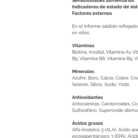
Sensibilidades alimentarias
Indicadores de estado de si
Factores externos
En el informe saldrán reflejad
en ellos.
Vitaminas
Biotina, Inositol, Vitamina A1, 
B5, Vitamina B6, Vitamina B9, V
Minerales
Azufre, Boro, Calcio, Cobre, Cr
Selenio, Silicio, Sodio, Yodo
Antioxidantes
Antocianinas, Carotenoides, Co
Sulforafano, Superoxide dismuta
Ácidos grasos
Alfa linolelco 3 (ALA), Ácido 
eicosapentanoico 3 (EPA), Ácido