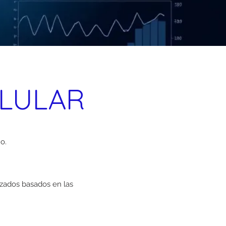
ELULAR
o.
izados basados en las