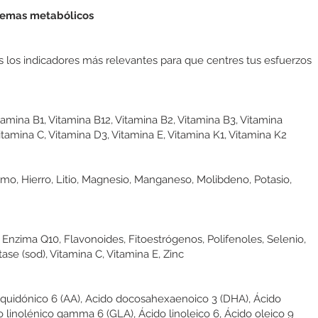
stemas metabólicos
os los indicadores más relevantes para que centres tus esfuerzos
Vitamina B1, Vitamina B12, Vitamina B2, Vitamina B3, Vitamina
itamina C, Vitamina D3, Vitamina E, Vitamina K1, Vitamina K2
omo, Hierro, Litio, Magnesio, Manganeso, Molibdeno, Potasio,
 Enzima Q10, Flavonoides, Fitoestrógenos, Polifenoles, Selenio,
se (sod), Vitamina C, Vitamina E, Zinc
araquidónico 6 (AA), Acido docosahexaenoico 3 (DHA), Ácido
 linolénico gamma 6 (GLA), Ácido linoleico 6, Ácido oleico 9