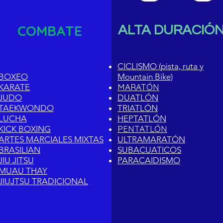
COMBATE
ALTA DURACIÓ
CICLISMO (pista, ruta y
BOXEO
Mountain Bike)
MARATÓN
KARATE
JUDO
DUATLÓN
TAEKWONDO
TRIATLÓN
LUCHA
HEPTATLÓN
PENTATLÓN
KICK BOXING
ARTES MARCIALES MIXTAS
ULTRAMARATÓN
BRASILIAN
SUBACUATICOS
JIU JITSU
PARACAIDISMO
MUAU THAY
JIUJTSU TRADICIONAL